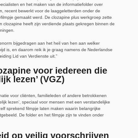
cialisten en het maken van de informatiefolder over
n, recent bewerkt voor de laaggeletterden onder de
iefilmpje gemaakt werd. De clozapine plus werkgroep zette
en clozapine heeft zijn verdiende plaats gekregen binnen de
ningen.
, enorm bijgedragen aan het heil van hen aan welker
jd is, en daarom reik ik je graag namens de Nederlandse
iding Lid van Verdienste uit.”
ozapine voor iedereen die
ijk lezen’ (VGZ)
atie voor cliënten, familieleden of andere betrokkenen
lijk lezen’, speciaal voor mensen met een verstandelijke
elf sprekend filmpje laten maken waarin belangrijke
gebeeld. De folder en het filmpje zijn te vinden onder
id op veilig voorschrijven