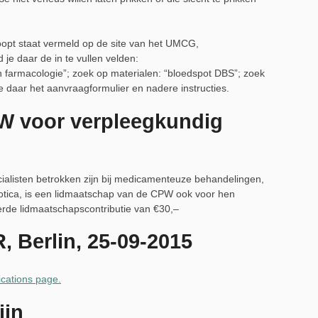
oopt staat vermeld op de site van het UMCG,
d je daar de in te vullen velden:
n farmacologie”; zoek op materialen: “bloedspot DBS”; zoek
je daar het aanvraagformulier en nadere instructies.
W voor verpleegkundig
listen betrokken zijn bij medicamenteuze behandelingen,
otica, is een lidmaatschap van de CPW ook voor hen
erde lidmaatschapscontributie van €30,–
, Berlin, 25-09-2015
ications page.
ijn