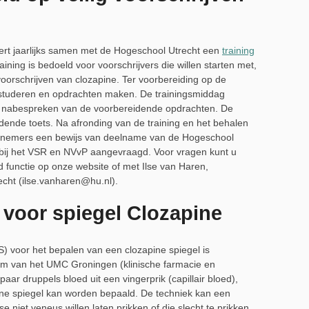
rt jaarlijks samen met de Hogeschool Utrecht een
training
raining is bedoeld voor voorschrijvers die willen starten met,
voorschrijven van clozapine. Ter voorbereiding op de
bestuderen en opdrachten maken. De trainingsmiddag
het nabespreken van de voorbereidende opdrachten. De
dende toets. Na afronding van de training en het behalen
elnemers een bewijs van deelname van de Hogeschool
ie bij het VSR en NVvP aangevraagd. Voor vragen kunt u
functie op onze website of met Ilse van Haren,
cht (ilse.vanharen@hu.nl).
 voor spiegel Clozapine
S) voor het bepalen van een clozapine spiegel is
um van het UMC Groningen (klinische farmacie en
paar druppels bloed uit een vingerprik (capillair bloed),
ine spiegel kan worden bepaald. De techniek kan een
se niet veneus willen laten prikken of die slecht te prikken