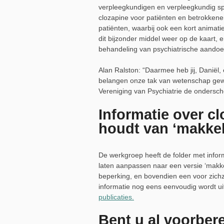
verpleegkundigen en verpleegkundig spe
clozapine voor patiënten en betrokkene
patiënten, waarbij ook een kort animat
dit bijzonder middel weer op de kaart, 
behandeling van psychiatrische aandoe
Alan Ralston: “Daarmee heb jij, Daniël
belangen onze tak van wetenschap gewi
Vereniging van Psychiatrie de ondersche
Informatie over cl
houdt van ‘makkel
De werkgroep heeft de folder met inform
laten aanpassen naar een versie ‘makke
beperking, en bovendien een voor zichz
informatie nog eens eenvoudig wordt uit
publicaties.
Bent u al voorbere