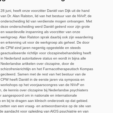
28 juni, heeft onze voorzitter Daniël van Dijk uit de hand
van Dr. Alan Ralston, lid van het bestuur van de NVvP, de
onderscheiding lid van verdienste mogen ontvangen. Met
deze onderscheiding werd Daniël geëerd voor zijn grote
en waardevolle inspanning als voorzitter van onze
werkgroep. Alan Ralston sprak daarbij ook zijn waardering
en erkenning uit voor de werkgroep als geheel. De door
de CPW eind jaren negentig opgestelde en steeds
geactualiseerde richtlijn voor clozapinebehandeling heeft
in Nederland autoritatieve status en wordt in bijna alle
Nederlandse artikelen over clozapine, door de
schizofrenierichtlijn en het Farmacotherapeutisch Kompas
geciteerd. Samen met de rest van het bestuur van de
CPW heeft Daniël in de eerste jaren via symposia en
workshops op het voorjaarscongres van de NVvP en
gen, de kennis over clozapine bij Nederlandse psychiaters
ur aangespoord om in nationale en internationale
en en bij te dragen aan klinisch onderzoek op dat gebied.
pzetten van een vraag- en antwoordservice op de site van
e aandacht voor opleiding van AIOS psychiatrie en van