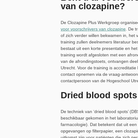
van clozapine?
De Clozapine Plus Werkgroep organisee
voor voorschrijvers van clozapine
. De t
of zich verder willen bekwamen in, het 
training zullen deelnemers literatuur 
bestaat uit een korte presentatie en 
training wordt afgesloten met een afron
van de afrondingstoets, ontvangen de
Utrecht. Voor de training is accreditat
contact opnemen via de vraag-antwoord 
contactpersoon van de Hogeschool Utre
Dried blood spots
De techniek van ‘dried blood spots’ (DB
beschikbaar gekomen in het laboratori
farmacologie). Dat betekent dat uit een 
opgevangen op filterpapier, een clozap
uitkomst zijn voor patiënten die zich per