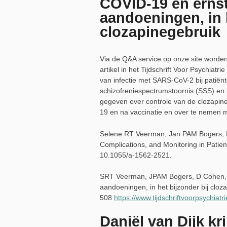
COVID-19 en ernst
aandoeningen, in h
clozapinegebruik
Via de Q&A service op onze site worde
artikel in het Tijdschrift Voor Psychiatr
van infectie met SARS-CoV-2 bij patiën
schizofreniespectrumstoornis (SSS) en b
gegeven over controle van de clozapine
19 en na vaccinatie en over te nemen 
Selene RT Veerman, Jan PAM Bogers, D
Complications, and Monitoring in Pati
10.1055/a-1562-2521.
SRT Veerman, JPAM Bogers, D Cohen, P
aandoeningen, in het bijzonder bij cloza
508
https://www.tijdschriftvoorpsychiatr
Daniël van Dijk kr