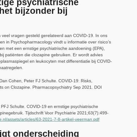
ige psychiatrische
et bijzonder bij
n veel vragen gesteld gerelateerd aan COVID-19. In ons
ie en in Psychopharmacology vindt u informatie over risico’s
ten met een ernstige psychiatrische aandoening (EPA),
ij patiënten die clozapine gebruiken. Er wordt advies
plasmaspiegel en leukocyten met differentiatie bij COVID-
maatregelen.
an Cohen, Peter FJ Schulte. COVID-19: Risks,
ents on Clozapine. Pharmacopsychiatry Sep 2021. DOI
FJ Schulte. COVID-19 en ernstige psychiatrische
pinegebruik. Tijdschrift Voor Psychiatrie 2021;63(7):499-
ie.nl/assets/articles/63-2021-7-8-artikel-veerman.pdf
ijgt onderscheiding